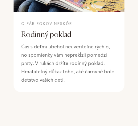
O PÁR ROKOV NESKÔR
Rodinný poklad
Čas s deťmi ubehol neuveriteľne rýchlo,
no spomienky vám neprekĺzli pomedzi
prsty. V rukách držíte rodinný poklad.
Hmatateľný dôkaz toho, aké čarovné bolo
detstvo vašich detí.