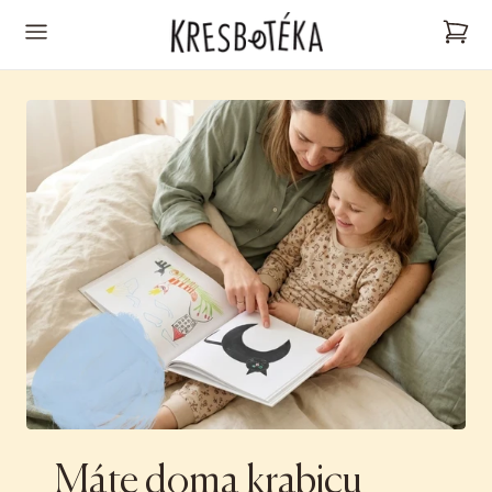
jít na obsah
Košík
Máte doma krabicu