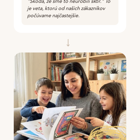
"Škoda, že sme to neurobili skôr." To
je veta, ktorú od našich zákazníkov
počúvame najčastejšie.
→