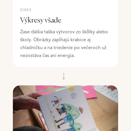
DNES
Výkresy všade
Zase ďalšia taška výtvorov zo škôlky alebo
školy. Obrázky zapĺňajú krabice aj
chladničku a na triedenie po večeroch už
nezostáva čas ani energia.
→