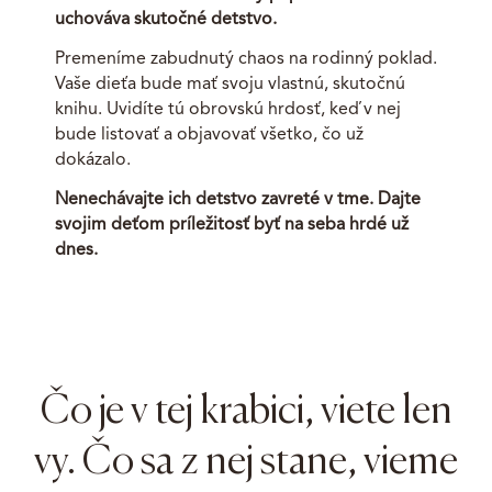
uchováva skutočné detstvo.
Premeníme zabudnutý chaos na rodinný poklad.
Vaše dieťa bude mať svoju vlastnú, skutočnú
knihu. Uvidíte tú obrovskú hrdosť, keď v nej
bude listovať a objavovať všetko, čo už
dokázalo.
Nenechávajte ich detstvo zavreté v tme. Dajte
svojim deťom príležitosť byť na seba hrdé už
dnes.
Čo je v tej krabici, viete len
vy. Čo sa z nej stane, vieme