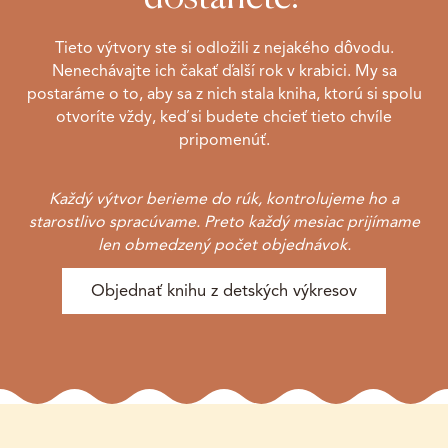
Tieto výtvory ste si odložili z nejakého dôvodu.
Nenechávajte ich čakať ďalší rok v krabici. My sa
postaráme o to, aby sa z nich stala kniha, ktorú si spolu
otvoríte vždy, keď si budete chcieť tieto chvíle
pripomenúť.
Každý výtvor berieme do rúk, kontrolujeme ho a
starostlivo spracúvame. Preto každý mesiac prijímame
len obmedzený počet objednávok.
Objednať knihu z detských výkresov